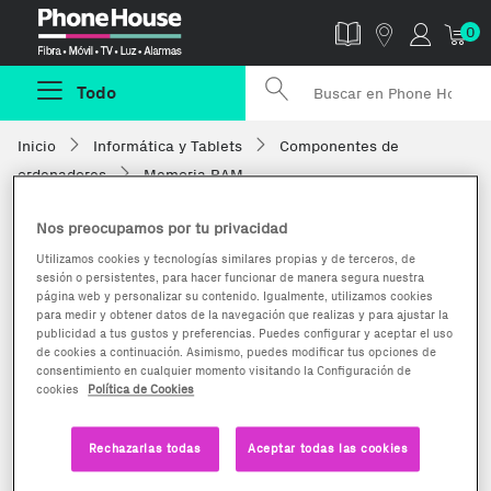
Phonehouse
0
Todo
Inicio
Informática y Tablets
Componentes de
ordenadores
Memoria RAM
Nos preocupamos por tu privacidad
Utilizamos cookies y tecnologías similares propias y de terceros, de
sesión o persistentes, para hacer funcionar de manera segura nuestra
página web y personalizar su contenido. Igualmente, utilizamos cookies
para medir y obtener datos de la navegación que realizas y para ajustar la
publicidad a tus gustos y preferencias. Puedes configurar y aceptar el uso
de cookies a continuación. Asimismo, puedes modificar tus opciones de
consentimiento en cualquier momento visitando la Configuración de
cookies
Política de Cookies
Rechazarlas todas
Aceptar todas las cookies