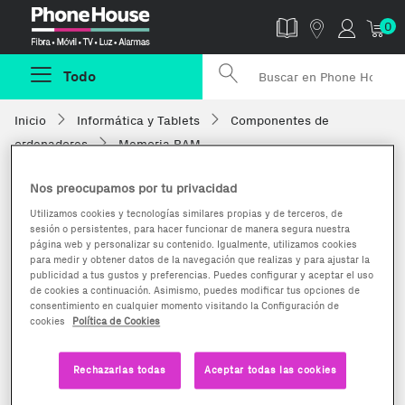
Phonehouse
0
Todo
Inicio
Informática y Tablets
Componentes de
ordenadores
Memoria RAM
Nos preocupamos por tu privacidad
Utilizamos cookies y tecnologías similares propias y de terceros, de
sesión o persistentes, para hacer funcionar de manera segura nuestra
página web y personalizar su contenido. Igualmente, utilizamos cookies
para medir y obtener datos de la navegación que realizas y para ajustar la
publicidad a tus gustos y preferencias. Puedes configurar y aceptar el uso
de cookies a continuación. Asimismo, puedes modificar tus opciones de
consentimiento en cualquier momento visitando la Configuración de
cookies
Política de Cookies
Rechazarlas todas
Aceptar todas las cookies