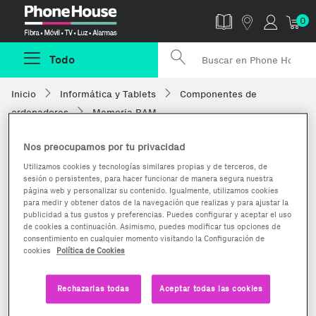
Phonehouse
0
Todo
Inicio
Informática y Tablets
Componentes de
ordenadores
Memoria RAM
Nos preocupamos por tu privacidad
Utilizamos cookies y tecnologías similares propias y de terceros, de
sesión o persistentes, para hacer funcionar de manera segura nuestra
página web y personalizar su contenido. Igualmente, utilizamos cookies
para medir y obtener datos de la navegación que realizas y para ajustar la
publicidad a tus gustos y preferencias. Puedes configurar y aceptar el uso
de cookies a continuación. Asimismo, puedes modificar tus opciones de
consentimiento en cualquier momento visitando la Configuración de
cookies
Política de Cookies
Rechazarlas todas
Aceptar todas las cookies