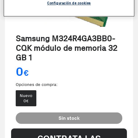
Configuración de cookies
Samsung M324R4GA3BB0-
CQK módulo de memoria 32
GB 1
0
€
Opciones de compra:
Nuevo
0
€
Sin stock