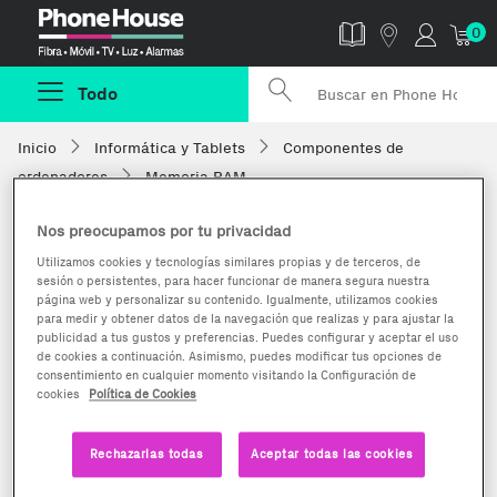
Phonehouse
0
Todo
Inicio
Informática y Tablets
Componentes de
ordenadores
Memoria RAM
Nos preocupamos por tu privacidad
Utilizamos cookies y tecnologías similares propias y de terceros, de
sesión o persistentes, para hacer funcionar de manera segura nuestra
página web y personalizar su contenido. Igualmente, utilizamos cookies
para medir y obtener datos de la navegación que realizas y para ajustar la
publicidad a tus gustos y preferencias. Puedes configurar y aceptar el uso
de cookies a continuación. Asimismo, puedes modificar tus opciones de
consentimiento en cualquier momento visitando la Configuración de
cookies
Política de Cookies
Rechazarlas todas
Aceptar todas las cookies