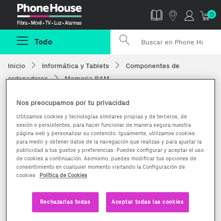
Phonehouse
0
Todo
Inicio
Informática y Tablets
Componentes de
ordenadores
Memoria RAM
Nos preocupamos por tu privacidad
Utilizamos cookies y tecnologías similares propias y de terceros, de
sesión o persistentes, para hacer funcionar de manera segura nuestra
página web y personalizar su contenido. Igualmente, utilizamos cookies
para medir y obtener datos de la navegación que realizas y para ajustar la
publicidad a tus gustos y preferencias. Puedes configurar y aceptar el uso
de cookies a continuación. Asimismo, puedes modificar tus opciones de
consentimiento en cualquier momento visitando la Configuración de
cookies
Política de Cookies
Rechazarlas todas
Aceptar todas las cookies