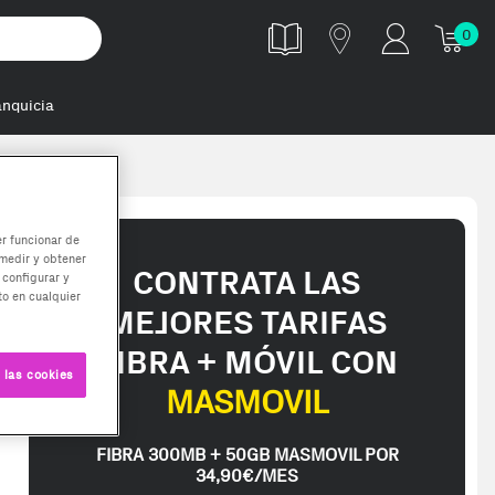
0
anquicia
mm bulk 8gb so
er funcionar de
medir y obtener
CONTRATA LAS
 configurar y
o en cualquier
MEJORES TARIFAS
FIBRA + MÓVIL CON
 las cookies
MASMOVIL
FIBRA 300MB + 50GB MASMOVIL POR
34,90€/MES