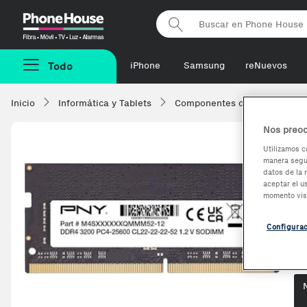
Phonehouse
Todo
iPhone
Samsung
reNuevos
Inicio
Informática y Tablets
Componentes de ordenadore
Nos preoc
Utilizamos c
manera segur
P
datos de la 
aceptar el u
3
momento vis
Configura
Op