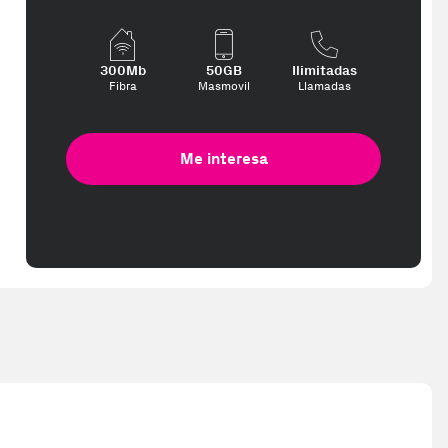
300Mb
50GB
Ilimitadas
Fibra
Masmovil
Llamadas
Me interesa