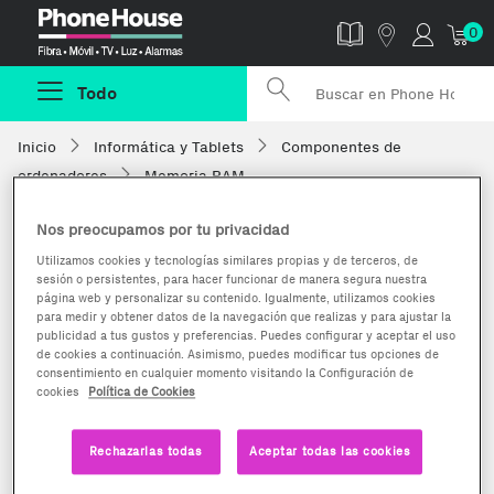
Phonehouse
0
Todo
Inicio
Informática y Tablets
Componentes de
ordenadores
Memoria RAM
Nos preocupamos por tu privacidad
Utilizamos cookies y tecnologías similares propias y de terceros, de
sesión o persistentes, para hacer funcionar de manera segura nuestra
página web y personalizar su contenido. Igualmente, utilizamos cookies
para medir y obtener datos de la navegación que realizas y para ajustar la
publicidad a tus gustos y preferencias. Puedes configurar y aceptar el uso
de cookies a continuación. Asimismo, puedes modificar tus opciones de
consentimiento en cualquier momento visitando la Configuración de
cookies
Política de Cookies
Rechazarlas todas
Aceptar todas las cookies