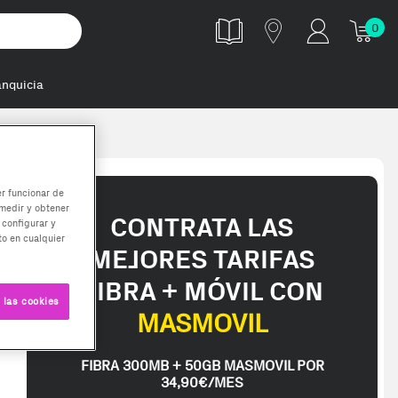
0
anquicia
32 GB 1 x 32
er funcionar de
medir y obtener
CONTRATA LAS
 configurar y
o en cualquier
MEJORES TARIFAS
FIBRA + MÓVIL CON
 las cookies
MASMOVIL
FIBRA 300MB + 50GB MASMOVIL POR
34,90€/MES