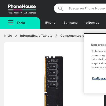
Phonehouse
Todo
iPhone
Samsung
reNuevos
Inicio
Informática y Tablets
Componentes de ordenadore
Nos preoc
Utilizamos c
manera segur
datos de la 
aceptar el u
momento vis
Configura
O