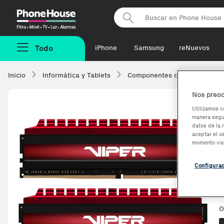
Phonehouse
Todo
iPhone
Samsung
reNuevos
Inicio
Informática y Tablets
Componentes de ordenadore
Nos preoc
Utilizamos c
manera segur
datos de la 
aceptar el u
momento vis
Configura
O