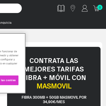
0
anquicia
dulo de memo
er funcionar de
medir y obtener
CONTRATA LAS
 configurar y
o en cualquier
MEJORES TARIFAS
FIBRA + MÓVIL CON
 las cookies
MASMOVIL
FIBRA 300MB + 50GB MASMOVIL POR
34,90€/MES