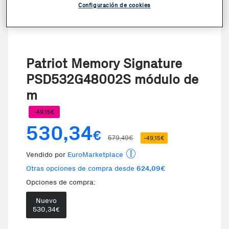
Configuración de cookies
Patriot Memory Signature
PSD532G48002S módulo de
m
-49,15€
530,34
€
579,49€
-49,15€
Vendido por
EuroMarketplace
Otras opciones de compra desde
624,09€
Opciones de compra:
Nuevo
530,34
€