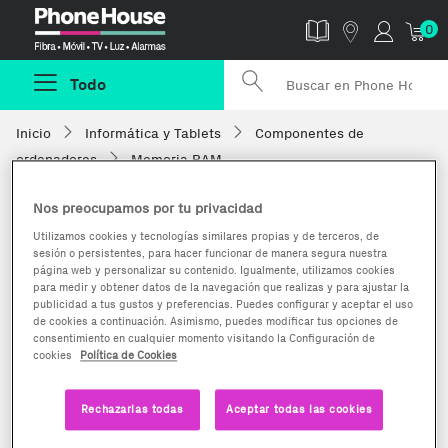
Phonehouse
0
Todo
Inicio
Informática y Tablets
Componentes de
ordenadores
Memoria RAM
Nos preocupamos por tu privacidad
Utilizamos cookies y tecnologías similares propias y de terceros, de
sesión o persistentes, para hacer funcionar de manera segura nuestra
página web y personalizar su contenido. Igualmente, utilizamos cookies
para medir y obtener datos de la navegación que realizas y para ajustar la
publicidad a tus gustos y preferencias. Puedes configurar y aceptar el uso
de cookies a continuación. Asimismo, puedes modificar tus opciones de
consentimiento en cualquier momento visitando la Configuración de
cookies
Política de Cookies
Rechazarlas todas
Aceptar todas las cookies