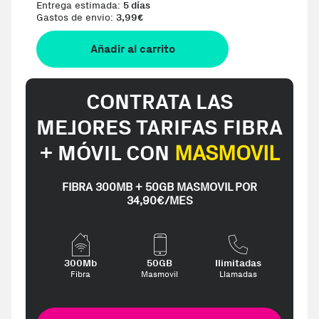
Entrega estimada:
5 días
Gastos de envio:
3,99
€
Añadir al carrito
CONTRATA LAS
MEJORES TARIFAS FIBRA
+ MÓVIL CON
MASMOVIL
FIBRA 300MB + 50GB MASMOVIL POR
34,90€/MES
300Mb
50GB
Ilimitadas
Fibra
Masmovil
Llamadas