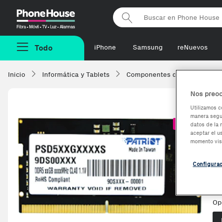
Phonehouse
Todo
iPhone
Samsung
reNuevos
Inicio
Informática y Tablets
Componentes de ordenadore
Nos preoc
Utilizamos c
manera segur
P
-74,76€
datos de la 
aceptar el u
P
momento vis
Configura
Ve
Op