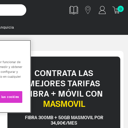
0
anquicia
 módulo de
er funcionar de
medir y obtener
CONTRATA LAS
 configurar y
o en cualquier
MEJORES TARIFAS
FIBRA + MÓVIL CON
 las cookies
MASMOVIL
FIBRA 300MB + 50GB MASMOVIL POR
34,90€/MES
ed in 2-3 working days. Delivery times (3-10 days) might be delayed d