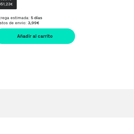
351,23
€
trega estimada:
5 días
stos de envio:
3,99
€
Añadir al carrito