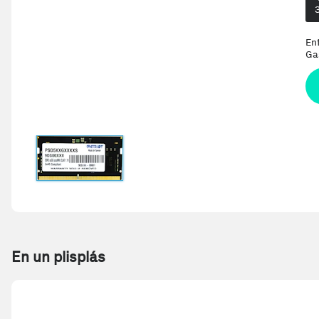
En
Ga
En un plisplás