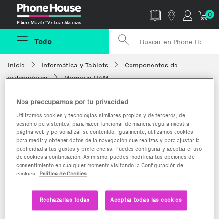
Phonehouse
0
Todo
Inicio
Informática y Tablets
Componentes de
ordenadores
Memoria RAM
Nos preocupamos por tu privacidad
Utilizamos cookies y tecnologías similares propias y de terceros, de
sesión o persistentes, para hacer funcionar de manera segura nuestra
página web y personalizar su contenido. Igualmente, utilizamos cookies
para medir y obtener datos de la navegación que realizas y para ajustar la
publicidad a tus gustos y preferencias. Puedes configurar y aceptar el uso
de cookies a continuación. Asimismo, puedes modificar tus opciones de
consentimiento en cualquier momento visitando la Configuración de
cookies
Política de Cookies
Rechazarlas todas
Aceptar todas las cookies