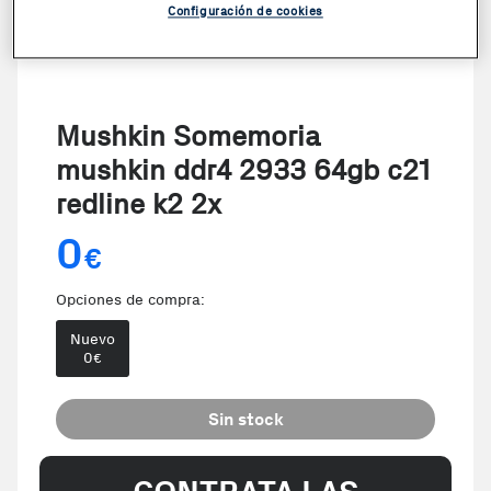
Configuración de cookies
Mushkin Somemoria
mushkin ddr4 2933 64gb c21
redline k2 2x
0
€
Opciones de compra:
Nuevo
0
€
Sin stock