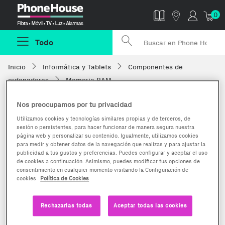
Phonehouse
0
Todo
Inicio
Informática y Tablets
Componentes de
ordenadores
Memoria RAM
Nos preocupamos por tu privacidad
Utilizamos cookies y tecnologías similares propias y de terceros, de
sesión o persistentes, para hacer funcionar de manera segura nuestra
página web y personalizar su contenido. Igualmente, utilizamos cookies
para medir y obtener datos de la navegación que realizas y para ajustar la
publicidad a tus gustos y preferencias. Puedes configurar y aceptar el uso
de cookies a continuación. Asimismo, puedes modificar tus opciones de
consentimiento en cualquier momento visitando la Configuración de
cookies
Política de Cookies
Rechazarlas todas
Aceptar todas las cookies