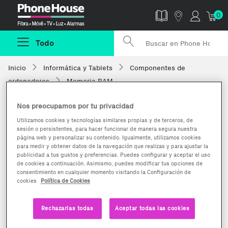
Phonehouse
0
Todo
Inicio
Informática y Tablets
Componentes de
ordenadores
Memoria RAM
Nos preocupamos por tu privacidad
Utilizamos cookies y tecnologías similares propias y de terceros, de
sesión o persistentes, para hacer funcionar de manera segura nuestra
página web y personalizar su contenido. Igualmente, utilizamos cookies
para medir y obtener datos de la navegación que realizas y para ajustar la
publicidad a tus gustos y preferencias. Puedes configurar y aceptar el uso
de cookies a continuación. Asimismo, puedes modificar tus opciones de
consentimiento en cualquier momento visitando la Configuración de
cookies
Política de Cookies
Rechazarlas todas
Aceptar todas las cookies