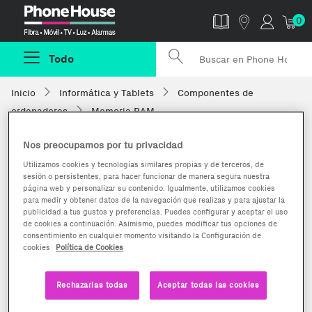
Phonehouse
0
Todo
Inicio
Informática y Tablets
Componentes de
ordenadores
Memoria RAM
Nos preocupamos por tu privacidad
Utilizamos cookies y tecnologías similares propias y de terceros, de
sesión o persistentes, para hacer funcionar de manera segura nuestra
página web y personalizar su contenido. Igualmente, utilizamos cookies
para medir y obtener datos de la navegación que realizas y para ajustar la
publicidad a tus gustos y preferencias. Puedes configurar y aceptar el uso
de cookies a continuación. Asimismo, puedes modificar tus opciones de
consentimiento en cualquier momento visitando la Configuración de
cookies
Política de Cookies
Rechazarlas todas
Aceptar todas las cookies