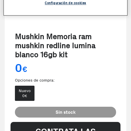
Configuración de cookies
Mushkin Memoria ram
mushkin redline lumina
blanco 16gb kit
0
€
Opciones de compra:
Nuevo
0
€
Sin stock