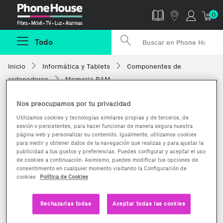
Phonehouse
0
Todo
Inicio
Informática y Tablets
Componentes de
ordenadores
Memoria RAM
Nos preocupamos por tu privacidad
Utilizamos cookies y tecnologías similares propias y de terceros, de
sesión o persistentes, para hacer funcionar de manera segura nuestra
página web y personalizar su contenido. Igualmente, utilizamos cookies
para medir y obtener datos de la navegación que realizas y para ajustar la
publicidad a tus gustos y preferencias. Puedes configurar y aceptar el uso
de cookies a continuación. Asimismo, puedes modificar tus opciones de
consentimiento en cualquier momento visitando la Configuración de
cookies
Política de Cookies
Rechazarlas todas
Aceptar todas las cookies