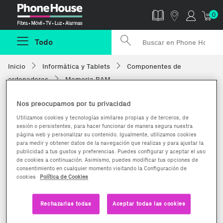
Phonehouse
0
Todo
Inicio
Informática y Tablets
Componentes de
ordenadores
Memoria RAM
Nos preocupamos por tu privacidad
Utilizamos cookies y tecnologías similares propias y de terceros, de
sesión o persistentes, para hacer funcionar de manera segura nuestra
página web y personalizar su contenido. Igualmente, utilizamos cookies
para medir y obtener datos de la navegación que realizas y para ajustar la
publicidad a tus gustos y preferencias. Puedes configurar y aceptar el uso
de cookies a continuación. Asimismo, puedes modificar tus opciones de
consentimiento en cualquier momento visitando la Configuración de
cookies
Política de Cookies
Rechazarlas todas
Aceptar todas las cookies