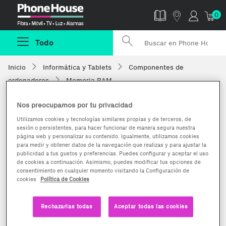
Phonehouse
0
Todo
Inicio
Informática y Tablets
Componentes de
ordenadores
Memoria RAM
Nos preocupamos por tu privacidad
Utilizamos cookies y tecnologías similares propias y de terceros, de
sesión o persistentes, para hacer funcionar de manera segura nuestra
página web y personalizar su contenido. Igualmente, utilizamos cookies
para medir y obtener datos de la navegación que realizas y para ajustar la
publicidad a tus gustos y preferencias. Puedes configurar y aceptar el uso
de cookies a continuación. Asimismo, puedes modificar tus opciones de
consentimiento en cualquier momento visitando la Configuración de
cookies
Política de Cookies
Rechazarlas todas
Aceptar todas las cookies