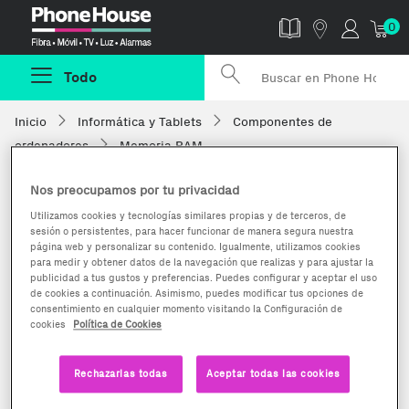
Phonehouse
0
Todo
Inicio
Informática y Tablets
Componentes de
ordenadores
Memoria RAM
Nos preocupamos por tu privacidad
Utilizamos cookies y tecnologías similares propias y de terceros, de
sesión o persistentes, para hacer funcionar de manera segura nuestra
página web y personalizar su contenido. Igualmente, utilizamos cookies
para medir y obtener datos de la navegación que realizas y para ajustar la
publicidad a tus gustos y preferencias. Puedes configurar y aceptar el uso
de cookies a continuación. Asimismo, puedes modificar tus opciones de
consentimiento en cualquier momento visitando la Configuración de
cookies
Política de Cookies
Rechazarlas todas
Aceptar todas las cookies