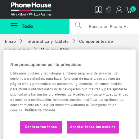
Phonehouse
0
Todo
Inicio
Informática y Tablets
Componentes de
ordenadores
Memoria RAM
Nos preocupamos por tu privacidad
Utilizamos cookies y tecnologías similares propias y de terceros, de
sesión o persistentes, para hacer funcionar de manera segura nuestra
página web y personalizar su contenido. Igualmente, utilizamos cookies
para medir y obtener datos de la navegación que realizas y para ajustar la
publicidad a tus gustos y preferencias. Puedes configurar y aceptar el uso
de cookies a continuación. Asimismo, puedes modificar tus opciones de
consentimiento en cualquier momento visitando la Configuración de
cookies
Política de Cookies
Rechazarlas todas
Aceptar todas las cookies