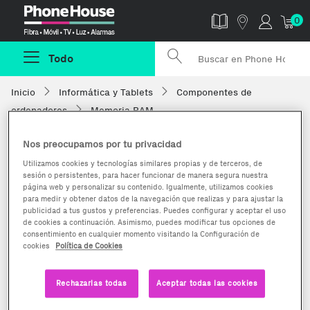
Phonehouse
0
Todo
Inicio
Informática y Tablets
Componentes de
ordenadores
Memoria RAM
Nos preocupamos por tu privacidad
Utilizamos cookies y tecnologías similares propias y de terceros, de
sesión o persistentes, para hacer funcionar de manera segura nuestra
página web y personalizar su contenido. Igualmente, utilizamos cookies
para medir y obtener datos de la navegación que realizas y para ajustar la
publicidad a tus gustos y preferencias. Puedes configurar y aceptar el uso
de cookies a continuación. Asimismo, puedes modificar tus opciones de
consentimiento en cualquier momento visitando la Configuración de
cookies
Política de Cookies
Rechazarlas todas
Aceptar todas las cookies