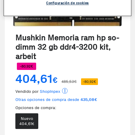
Configuración de cookies
Mushkin Memoria ram hp so-
dimm 32 gb ddr4-3200 kit,
arbeit
-80,92€
404,61
€
485,53€
-80,92€
Vendido por
ShopInpex
Otras opciones de compra desde
435,08€
Opciones de compra:
Nuevo
404,61
€