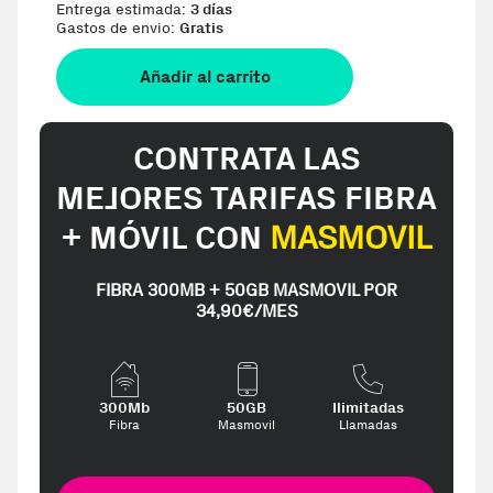
Entrega estimada:
3 días
Gastos de envio:
Gratis
Añadir al carrito
CONTRATA LAS
MEJORES TARIFAS FIBRA
+ MÓVIL CON
MASMOVIL
FIBRA 300MB + 50GB MASMOVIL POR
34,90€/MES
300Mb
50GB
Ilimitadas
Fibra
Masmovil
Llamadas