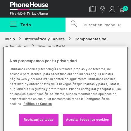
Phonehouse
0
Todo
Inicio
Informática y Tablets
Componentes de
ordenadores
Memoria RAM
Nos preocupamos por tu privacidad
Utilizamos cookies y tecnologías similares propias y de terceros, de
sesión o persistentes, para hacer funcionar de manera segura nuestra
página web y personalizar su contenido. Igualmente, utilizamos cookies
para medir y obtener datos de la navegación que realizas y para ajustar la
publicidad a tus gustos y preferencias. Puedes configurar y aceptar el uso
de cookies a continuación. Asimismo, puedes modificar tus opciones de
consentimiento en cualquier momento visitando la Configuración de
cookies
Política de Cookies
Rechazarlas todas
Aceptar todas las cookies