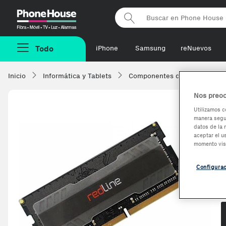
Phonehouse
Todo
iPhone
Samsung
reNuevos
Inicio
Informática y Tablets
Componentes de ordenadore
Nos preoc
Utilizamos c
manera segur
datos de la 
aceptar el u
momento vis
Configura
O