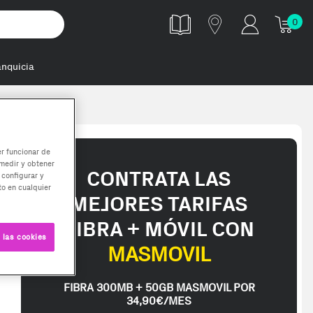
0
anquicia
b ddr4-2933
er funcionar de
medir y obtener
CONTRATA LAS
 configurar y
o en cualquier
MEJORES TARIFAS
FIBRA + MÓVIL CON
 las cookies
MASMOVIL
FIBRA 300MB + 50GB MASMOVIL POR
34,90€/MES