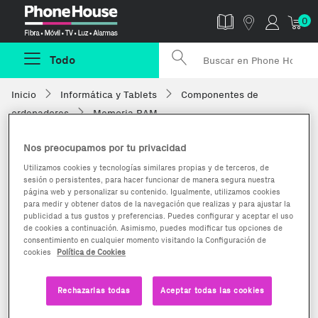
Phonehouse
0
Todo
Inicio
Informática y Tablets
Componentes de
ordenadores
Memoria RAM
Nos preocupamos por tu privacidad
Utilizamos cookies y tecnologías similares propias y de terceros, de
sesión o persistentes, para hacer funcionar de manera segura nuestra
página web y personalizar su contenido. Igualmente, utilizamos cookies
para medir y obtener datos de la navegación que realizas y para ajustar la
publicidad a tus gustos y preferencias. Puedes configurar y aceptar el uso
de cookies a continuación. Asimismo, puedes modificar tus opciones de
consentimiento en cualquier momento visitando la Configuración de
cookies
Política de Cookies
Rechazarlas todas
Aceptar todas las cookies