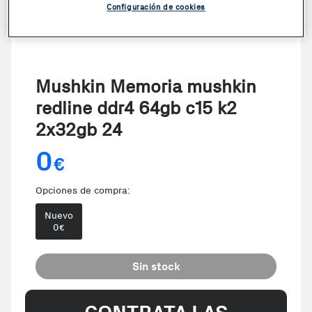
Configuración de cookies
Mushkin Memoria mushkin
redline ddr4 64gb c15 k2
2x32gb 24
0
€
Opciones de compra:
Nuevo
0
€
Sin stock