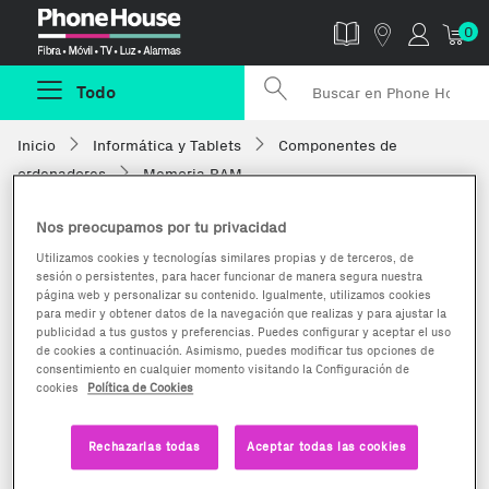
Phonehouse
0
Todo
Inicio
Informática y Tablets
Componentes de
ordenadores
Memoria RAM
Nos preocupamos por tu privacidad
Utilizamos cookies y tecnologías similares propias y de terceros, de
sesión o persistentes, para hacer funcionar de manera segura nuestra
página web y personalizar su contenido. Igualmente, utilizamos cookies
para medir y obtener datos de la navegación que realizas y para ajustar la
publicidad a tus gustos y preferencias. Puedes configurar y aceptar el uso
de cookies a continuación. Asimismo, puedes modificar tus opciones de
consentimiento en cualquier momento visitando la Configuración de
cookies
Política de Cookies
Rechazarlas todas
Aceptar todas las cookies