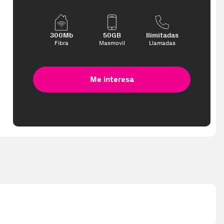
300Mb
50GB
Ilimitadas
Fibra
Masmovil
Llamadas
Me interesa