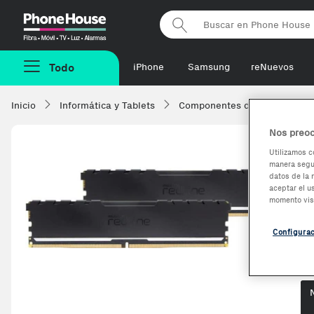
Phonehouse
Todo
iPhone
Samsung
reNuevos
Inicio
Informática y Tablets
Componentes de ordenadore
Nos preoc
Utilizamos c
manera segur
M
datos de la 
aceptar el u
3
momento vis
Configura
Op