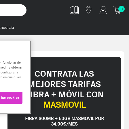
0
anquicia
8 redlinest k2
er funcionar de
medir y obtener
CONTRATA LAS
 configurar y
o en cualquier
MEJORES TARIFAS
FIBRA + MÓVIL CON
 las cookies
MASMOVIL
FIBRA 300MB + 50GB MASMOVIL POR
34,90€/MES