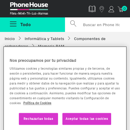
Phonehouse
0
Todo
Inicio
Informática y Tablets
Componentes de
ordenadores
Memoria RAM
Nos preocupamos por tu privacidad
Utilizamos cookies y tecnologías similares propias y de terceros, de
sesión o persistentes, para hacer funcionar de manera segura nuestra
página web y personalizar su contenido. Igualmente, utilizamos cookies
para medir y obtener datos de la navegación que realizas y para ajustar la
publicidad a tus gustos y preferencias. Puedes configurar y aceptar el uso
de cookies a continuación. Asimismo, puedes modificar tus opciones de
consentimiento en cualquier momento visitando la Configuración de
cookies
Política de Cookies
Rechazarlas todas
Aceptar todas las cookies