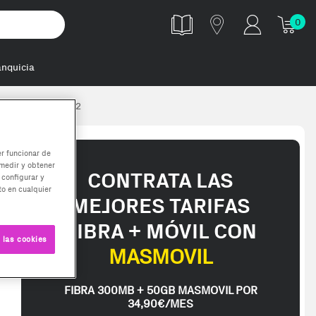
0
anquicia
9 essentials k2 2
er funcionar de
medir y obtener
CONTRATA LAS
 configurar y
o en cualquier
MEJORES TARIFAS
FIBRA + MÓVIL CON
 las cookies
MASMOVIL
FIBRA 300MB + 50GB MASMOVIL POR
34,90€/MES