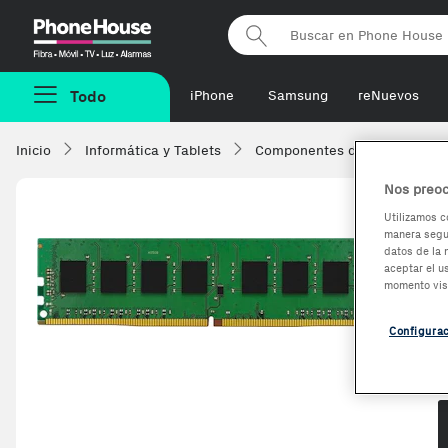
Phonehouse
Todo
iPhone
Samsung
reNuevos
Inicio
Informática y Tablets
Componentes de ordenadore
Nos preoc
Utilizamos c
manera segur
datos de la 
aceptar el u
momento vis
Configura
O