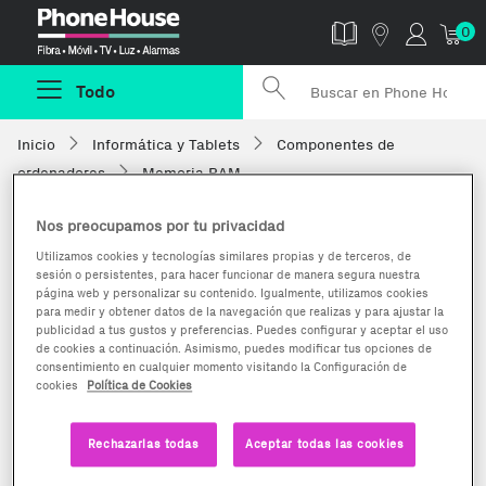
Phonehouse
0
Todo
Inicio
Informática y Tablets
Componentes de
ordenadores
Memoria RAM
Nos preocupamos por tu privacidad
Utilizamos cookies y tecnologías similares propias y de terceros, de
sesión o persistentes, para hacer funcionar de manera segura nuestra
página web y personalizar su contenido. Igualmente, utilizamos cookies
para medir y obtener datos de la navegación que realizas y para ajustar la
publicidad a tus gustos y preferencias. Puedes configurar y aceptar el uso
de cookies a continuación. Asimismo, puedes modificar tus opciones de
consentimiento en cualquier momento visitando la Configuración de
cookies
Política de Cookies
Rechazarlas todas
Aceptar todas las cookies