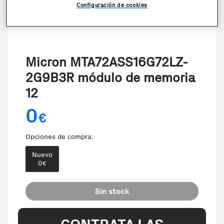
Configuración de cookies
Micron MTA72ASS16G72LZ-
2G9B3R módulo de memoria
12
0
€
Opciones de compra:
Nuevo
0
€
Sin stock