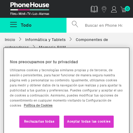
Phonehouse
0
Todo
Inicio
Informática y Tablets
Componentes de
ordenadores
Memoria RAM
Nos preocupamos por tu privacidad
Utilizamos cookies y tecnologías similares propias y de terceros, de
sesión o persistentes, para hacer funcionar de manera segura nuestra
página web y personalizar su contenido. Igualmente, utilizamos cookies
para medir y obtener datos de la navegación que realizas y para ajustar la
publicidad a tus gustos y preferencias. Puedes configurar y aceptar el uso
de cookies a continuación. Asimismo, puedes modificar tus opciones de
consentimiento en cualquier momento visitando la Configuración de
cookies
Política de Cookies
Rechazarlas todas
Aceptar todas las cookies