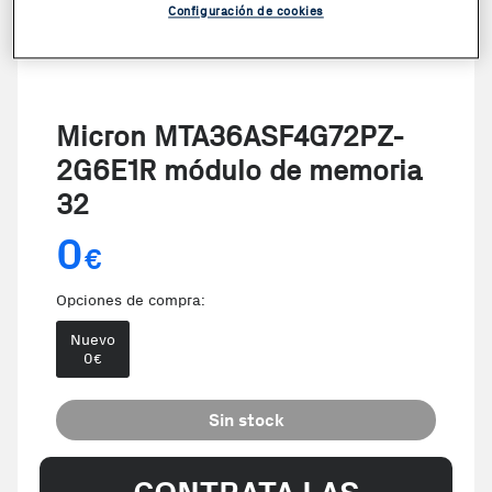
Configuración de cookies
Micron MTA36ASF4G72PZ-
2G6E1R módulo de memoria
32
0
€
Opciones de compra:
Nuevo
0
€
Sin stock