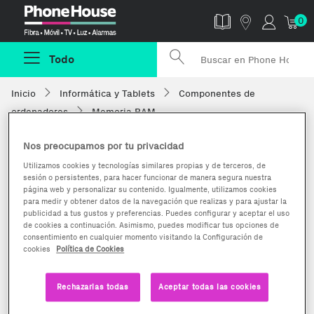
Phonehouse
0
Todo
Inicio
Informática y Tablets
Componentes de
ordenadores
Memoria RAM
Nos preocupamos por tu privacidad
Utilizamos cookies y tecnologías similares propias y de terceros, de
sesión o persistentes, para hacer funcionar de manera segura nuestra
página web y personalizar su contenido. Igualmente, utilizamos cookies
para medir y obtener datos de la navegación que realizas y para ajustar la
publicidad a tus gustos y preferencias. Puedes configurar y aceptar el uso
de cookies a continuación. Asimismo, puedes modificar tus opciones de
consentimiento en cualquier momento visitando la Configuración de
cookies
Política de Cookies
Rechazarlas todas
Aceptar todas las cookies