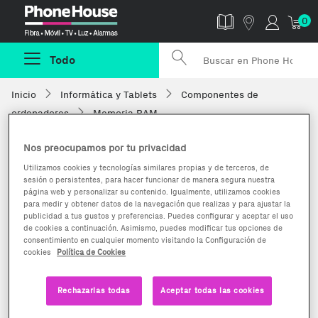
Phonehouse
0
Todo
Inicio
Informática y Tablets
Componentes de
ordenadores
Memoria RAM
Nos preocupamos por tu privacidad
Utilizamos cookies y tecnologías similares propias y de terceros, de
sesión o persistentes, para hacer funcionar de manera segura nuestra
página web y personalizar su contenido. Igualmente, utilizamos cookies
para medir y obtener datos de la navegación que realizas y para ajustar la
publicidad a tus gustos y preferencias. Puedes configurar y aceptar el uso
de cookies a continuación. Asimismo, puedes modificar tus opciones de
consentimiento en cualquier momento visitando la Configuración de
cookies
Política de Cookies
Rechazarlas todas
Aceptar todas las cookies