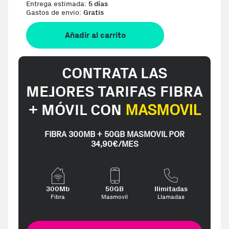
Entrega estimada:
5 días
Gastos de envio:
Gratis
Añadir al carrito
CONTRATA LAS
MEJORES TARIFAS FIBRA
+ MÓVIL CON
MASMOVIL
FIBRA 300MB + 50GB MASMOVIL POR
34,90€/MES
300Mb
50GB
Ilimitadas
Fibra
Masmovil
Llamadas