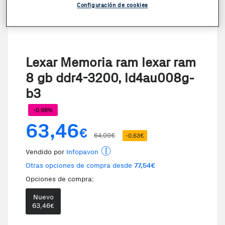
Configuración de cookies
Lexar Memoria ram lexar ram
8 gb ddr4-3200, ld4au008g-
b3
-0,98%
63,46
€
64,09€
-0,63€
Vendido por
Infopavon
Otras opciones de compra desde
77,54€
Opciones de compra:
Nuevo
63,46
€