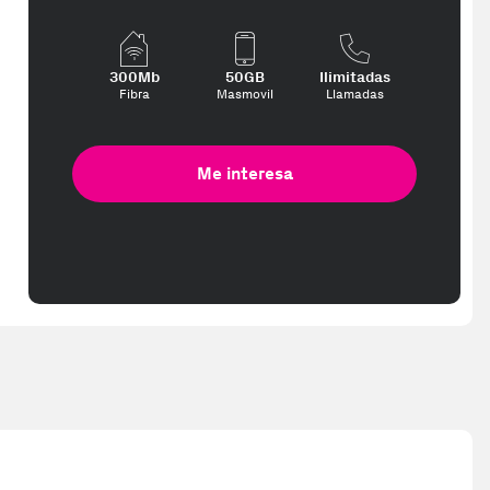
 interese, con los mejores precios. Gracias a nuestros vendedores d
300Mb
50GB
Ilimitadas
Fibra
Masmovil
Llamadas
Me interesa