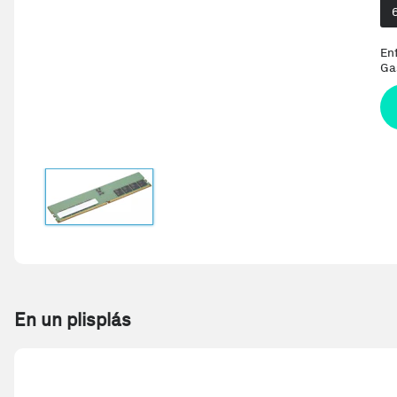
En
Ga
En un plisplás