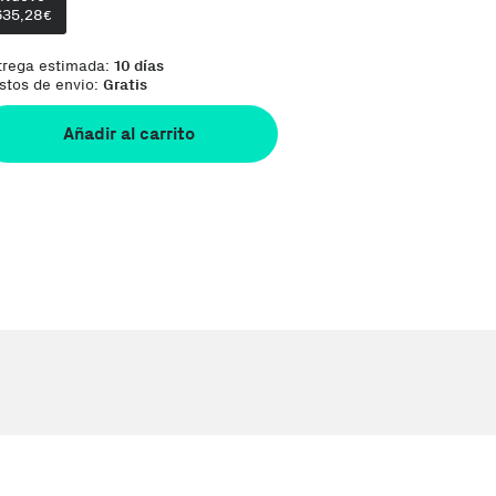
635,28
Te damos la oportunidad de elegir lo que más te
€
trega estimada:
10 días
stos de envio:
Gratis
Añadir al carrito