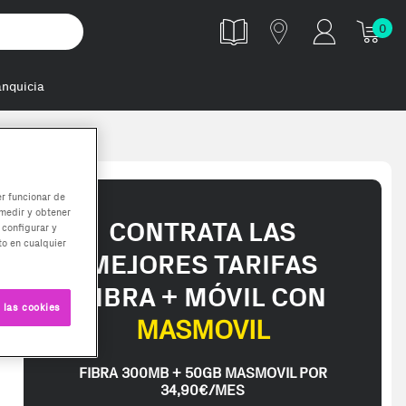
0
anquicia
B 1 x 32 G
er funcionar de
medir y obtener
CONTRATA LAS
 configurar y
o en cualquier
MEJORES TARIFAS
FIBRA + MÓVIL CON
 las cookies
MASMOVIL
FIBRA 300MB + 50GB MASMOVIL POR
34,90€/MES