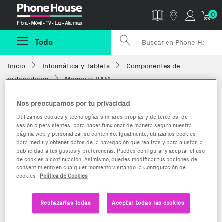
Phonehouse
0
Todo
Inicio
Informática y Tablets
Componentes de
ordenadores
Memoria RAM
Nos preocupamos por tu privacidad
Utilizamos cookies y tecnologías similares propias y de terceros, de
sesión o persistentes, para hacer funcionar de manera segura nuestra
página web y personalizar su contenido. Igualmente, utilizamos cookies
para medir y obtener datos de la navegación que realizas y para ajustar la
publicidad a tus gustos y preferencias. Puedes configurar y aceptar el uso
de cookies a continuación. Asimismo, puedes modificar tus opciones de
consentimiento en cualquier momento visitando la Configuración de
cookies
Política de Cookies
Rechazarlas todas
Aceptar todas las cookies