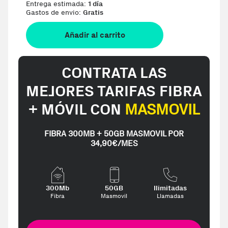
Entrega estimada:
1 día
Gastos de envio:
Gratis
Añadir al carrito
CONTRATA LAS
MEJORES TARIFAS FIBRA
+ MÓVIL CON
MASMOVIL
FIBRA 300MB + 50GB MASMOVIL POR
34,90€/MES
300Mb
50GB
Ilimitadas
Fibra
Masmovil
Llamadas