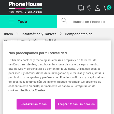
Phonehouse
0
Todo
Inicio
Informática y Tablets
Componentes de
ordenadores
Memoria RAM
Nos preocupamos por tu privacidad
Utilizamos cookies y tecnologías similares propias y de terceros, de
sesión o persistentes, para hacer funcionar de manera segura nuestra
página web y personalizar su contenido. Igualmente, utilizamos cookies
para medir y obtener datos de la navegación que realizas y para ajustar la
publicidad a tus gustos y preferencias. Puedes configurar y aceptar el uso
de cookies a continuación. Asimismo, puedes modificar tus opciones de
consentimiento en cualquier momento visitando la Configuración de
cookies
Política de Cookies
Rechazarlas todas
Aceptar todas las cookies