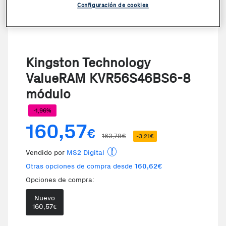
Configuración de cookies
Kingston Technology
ValueRAM KVR56S46BS6-8
módulo
-1,96%
160,57
€
163,78€
-3,21€
Vendido por
MS2 Digital
Otras opciones de compra desde
160,62€
Opciones de compra:
Nuevo
Te damos la oportunidad de elegi
160,57
€