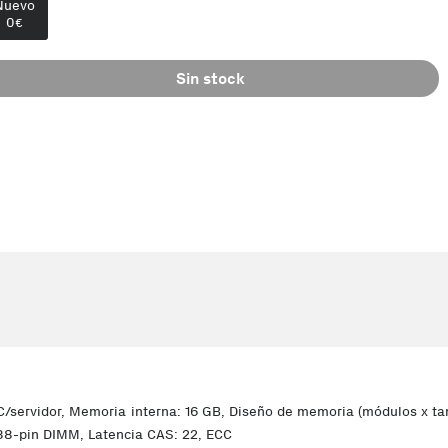
Nuevo
0
€
Sin stock
rvidor, Memoria interna: 16 GB, Diseño de memoria (módulos x tama
88-pin DIMM, Latencia CAS: 22, ECC