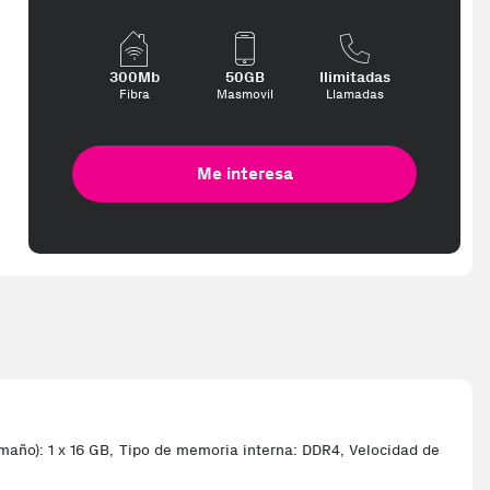
300Mb
50GB
Ilimitadas
Fibra
Masmovil
Llamadas
Me interesa
ño): 1 x 16 GB, Tipo de memoria interna: DDR4, Velocidad de