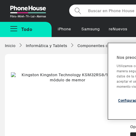
Phonehouse
Todo
iPhone
Samsung
reNuevos
Inicio
Informática y Tablets
Componentes de ordenadore
Nos preoc
Utilizamos c
manera segur
K
datos de la 
aceptar el u
K
momento vis
m
Configura
Op