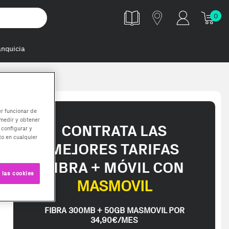
0
anquicia
dulo de memor
er funcionar de
medir y obtener
CONTRATA LAS
 configurar y
o en cualquier
MEJORES TARIFAS
FIBRA + MÓVIL CON
 las cookies
MASMOVIL
FIBRA 300MB + 50GB MASMOVIL POR
34,90€/MES