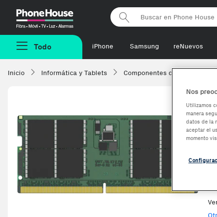
Phonehouse
Todo
iPhone
Samsung
reNuevos
Inicio
Informática y Tablets
Componentes de ordenadore
Nos preoc
Utilizamos c
manera segur
K
-133€
datos de la 
aceptar el u
K
momento vis
m
Configura
Ve
Ot