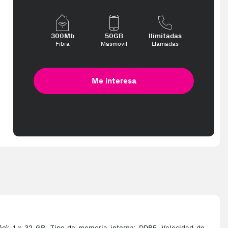
gb ddr5 5600mt s sodimm kcp556sd8-32
300Mb
50GB
Ilimitadas
Fibra
Masmovil
Llamadas
Me interesa
): 1 x 32 GB, Tipo de memoria interna: DDR5, Velocidad de