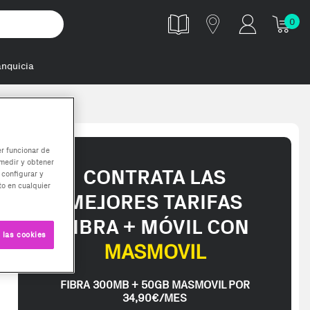
0
anquicia
 de memoria
er funcionar de
medir y obtener
CONTRATA LAS
 configurar y
o en cualquier
MEJORES TARIFAS
FIBRA + MÓVIL CON
 las cookies
MASMOVIL
FIBRA 300MB + 50GB MASMOVIL POR
34,90€/MES