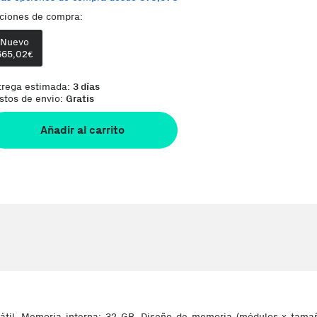
ciones de compra:
Comentario del vendedor:
Memoria kingston 32
Nuevo
665,02
€
trega estimada:
3 días
stos de envio:
Gratis
Añadir al carrito
til, Memoria interna: 32 GB, Diseño de memoria (módulos x tamaño