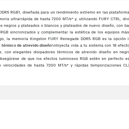
R5 RGB1, diseñada para un rendimiento extremo en las plataformas
moria ultrarrápida de hasta 7200 MT/s* y, utilizando FURY CTRL, di
 negros y plateados o blancos y plateados de nuevo diseño, con b
 RGB sincronizados y complementar la estética de los equipos más
uego, la memoria Kingston FURY Renegade DDR5 RGB es la opción id
 térmico de atrevido diseño
\nInyecta vida a tu sistema con 18 efec
e, con elegantes disipadores térmicos de atrevido diseño en negr
Asegúrese de que los efectos luminosos RGB estén en perfecto es
n velocidades de hasta 7200 MT/s* y rápidas temporizaciones 
bilidad rigurosamente comprobada con las más avanzadas placas bas
ria experiencia de sobreaceleración.\n\n
Saque partido de su pote
e la sobreaceleración extrema en una opción más estable que las g
 más fiables; el PMIC (circuito integrado de gestión de alimentació
n increíbles incrementos en la eficiencia de datos en procesadores m
mén, gracias a las temporizaciones, velocidades y tensiones preo
sonalizables para optimizar sus temporizaciones, velocidades y te