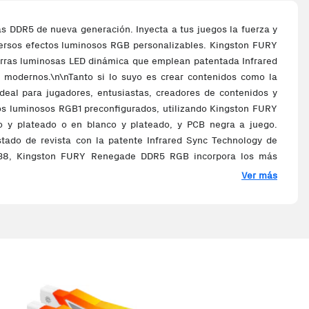
 DDR5 de nueva generación. Inyecta a tus juegos la fuerza y
versos efectos luminosos RGB personalizables. Kingston FURY
arras luminosas LED dinámica que emplean patentada Infrared
 modernos.\n\nTanto si lo suyo es crear contenidos como la
eal para jugadores, entusiastas, creadores de contenidos y
tos luminosos RGB1 preconfigurados, utilizando Kingston FURY
o y plateado o en blanco y plateado, y PCB negra a juego.
tado de revista con la patente Infrared Sync Technology de
CL38, Kingston FURY Renegade DDR5 RGB incorpora los más
e, y con la garantía de pruebas integrales en fábrica a las
Ver más
ncial de sobreaceleración extrema
\nDDR5 anuncia una era
eneraciones que la antecedieron. El diseño de ECC (código de
n) dentro del módulo equilibra la potencia allí y cuando se la
ultinúcleo.\n\n
Certificado Intel® XMP 3.0
\nLa tecnología Intel
ptimizados de fábrica. Renegade DDR5 RGB incorpora un PMIC
nsiones a su medida, que se guardan directamente en el DIMM.