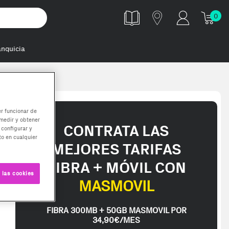
0
anquicia
módulo de me
er funcionar de
medir y obtener
CONTRATA LAS
 configurar y
o en cualquier
MEJORES TARIFAS
FIBRA + MÓVIL CON
 las cookies
MASMOVIL
FIBRA 300MB + 50GB MASMOVIL POR
34,90€/MES