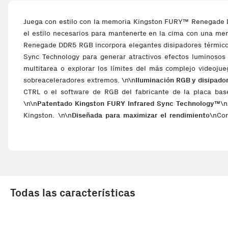
Juega con estilo con la memoria Kingston FURY™ Renegade DD
el estilo necesarios para mantenerte en la cima con una me
Renegade DDR5 RGB incorpora elegantes disipadores térmicos
Sync Technology para generar atractivos efectos luminosos
multitarea o explorar los límites del más complejo videoj
sobreaceleradores extremos. \n\n
Iluminación RGB y disipador
CTRL o el software de RGB del fabricante de la placa bas
\n\n
Patentado Kingston FURY Infrared Sync Technology™
\n
Kingston. \n\n
Diseñada para maximizar el rendimiento
\nCo
exclusivos componentes afinados por ingenieros, de compati
velocidades especificadas para disfrutar de una satisfacto
completamente nueva de tecnologías de memoria, que conviert
corrección de errores) interno posibilita componentes de DRAM
necesita; y dos subcanales independientes de 32 bits permite
Extreme Memory Profile permite sobreacelerar en un santia
Todas las características
programable para XMP 3.0, que admite hasta dos perfiles per
\n\n
Homologado por los principales fabricantes d