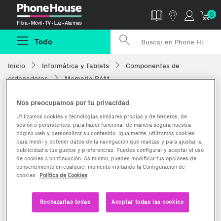
Phonehouse
0
Todo
Inicio
Informática y Tablets
Componentes de
ordenadores
Memoria RAM
Nos preocupamos por tu privacidad
Utilizamos cookies y tecnologías similares propias y de terceros, de
sesión o persistentes, para hacer funcionar de manera segura nuestra
página web y personalizar su contenido. Igualmente, utilizamos cookies
para medir y obtener datos de la navegación que realizas y para ajustar la
publicidad a tus gustos y preferencias. Puedes configurar y aceptar el uso
de cookies a continuación. Asimismo, puedes modificar tus opciones de
consentimiento en cualquier momento visitando la Configuración de
cookies
Política de Cookies
Rechazarlas todas
Aceptar todas las cookies