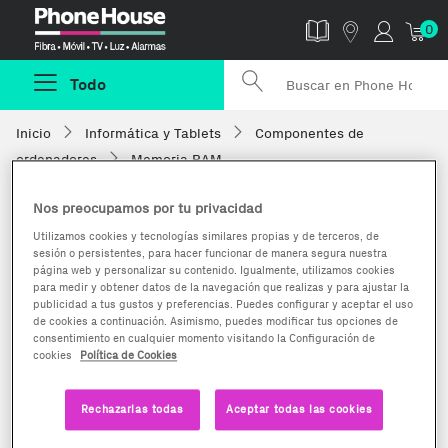
Phonehouse
0
Todo
Inicio
Informática y Tablets
Componentes de
ordenadores
Memoria RAM
Nos preocupamos por tu privacidad
Utilizamos cookies y tecnologías similares propias y de terceros, de
sesión o persistentes, para hacer funcionar de manera segura nuestra
página web y personalizar su contenido. Igualmente, utilizamos cookies
para medir y obtener datos de la navegación que realizas y para ajustar la
publicidad a tus gustos y preferencias. Puedes configurar y aceptar el uso
de cookies a continuación. Asimismo, puedes modificar tus opciones de
consentimiento en cualquier momento visitando la Configuración de
cookies
Política de Cookies
Rechazarlas todas
Aceptar todas las cookies