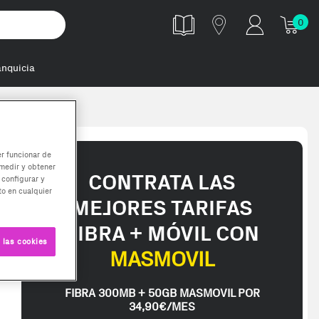
0
anquicia
 módulo de m
er funcionar de
medir y obtener
CONTRATA LAS
 configurar y
o en cualquier
MEJORES TARIFAS
FIBRA + MÓVIL CON
 las cookies
MASMOVIL
FIBRA 300MB + 50GB MASMOVIL POR
34,90€/MES