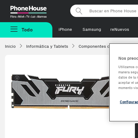
Phonehouse
Todo
iPhone
Samsung
reNuevos
Inicio
Informática y Tablets
Componentes de ordenadore
Nos preoc
Utilizamos c
manera segur
datos de la 
aceptar el u
momento vis
Configura
O