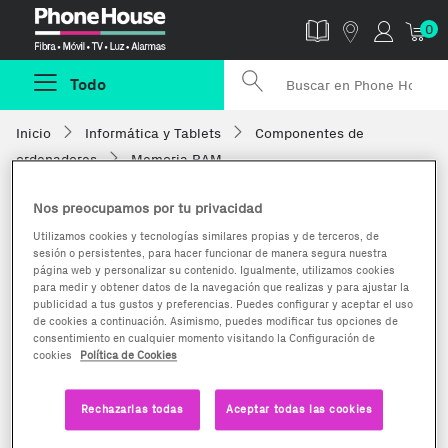
Phonehouse
0
Todo
Inicio
Informática y Tablets
Componentes de
ordenadores
Memoria RAM
Nos preocupamos por tu privacidad
Utilizamos cookies y tecnologías similares propias y de terceros, de
sesión o persistentes, para hacer funcionar de manera segura nuestra
página web y personalizar su contenido. Igualmente, utilizamos cookies
para medir y obtener datos de la navegación que realizas y para ajustar la
publicidad a tus gustos y preferencias. Puedes configurar y aceptar el uso
de cookies a continuación. Asimismo, puedes modificar tus opciones de
consentimiento en cualquier momento visitando la Configuración de
cookies
Política de Cookies
Rechazarlas todas
Aceptar todas las cookies