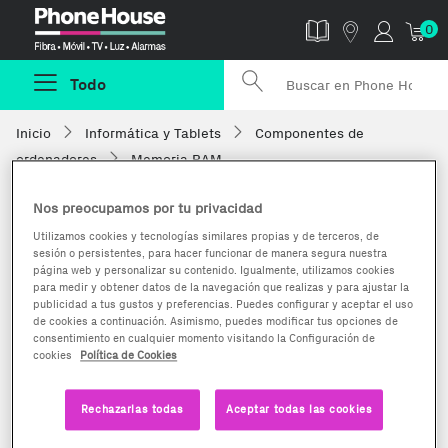
Phonehouse
0
Todo
Inicio
Informática y Tablets
Componentes de
ordenadores
Memoria RAM
Nos preocupamos por tu privacidad
Utilizamos cookies y tecnologías similares propias y de terceros, de
sesión o persistentes, para hacer funcionar de manera segura nuestra
página web y personalizar su contenido. Igualmente, utilizamos cookies
para medir y obtener datos de la navegación que realizas y para ajustar la
publicidad a tus gustos y preferencias. Puedes configurar y aceptar el uso
de cookies a continuación. Asimismo, puedes modificar tus opciones de
consentimiento en cualquier momento visitando la Configuración de
cookies
Política de Cookies
Rechazarlas todas
Aceptar todas las cookies