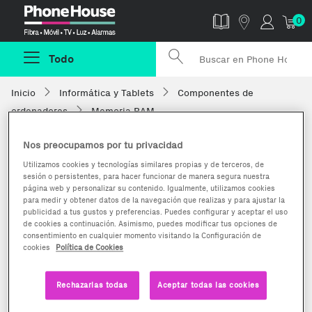
Phonehouse
0
Todo
Inicio
Informática y Tablets
Componentes de
ordenadores
Memoria RAM
Nos preocupamos por tu privacidad
Utilizamos cookies y tecnologías similares propias y de terceros, de
sesión o persistentes, para hacer funcionar de manera segura nuestra
página web y personalizar su contenido. Igualmente, utilizamos cookies
para medir y obtener datos de la navegación que realizas y para ajustar la
publicidad a tus gustos y preferencias. Puedes configurar y aceptar el uso
de cookies a continuación. Asimismo, puedes modificar tus opciones de
consentimiento en cualquier momento visitando la Configuración de
cookies
Política de Cookies
Rechazarlas todas
Aceptar todas las cookies