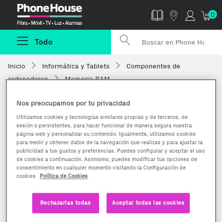
Phonehouse
0
Todo
Inicio
Informática y Tablets
Componentes de
ordenadores
Memoria RAM
Nos preocupamos por tu privacidad
Utilizamos cookies y tecnologías similares propias y de terceros, de
sesión o persistentes, para hacer funcionar de manera segura nuestra
página web y personalizar su contenido. Igualmente, utilizamos cookies
para medir y obtener datos de la navegación que realizas y para ajustar la
publicidad a tus gustos y preferencias. Puedes configurar y aceptar el uso
de cookies a continuación. Asimismo, puedes modificar tus opciones de
consentimiento en cualquier momento visitando la Configuración de
cookies
Política de Cookies
Rechazarlas todas
Aceptar todas las cookies