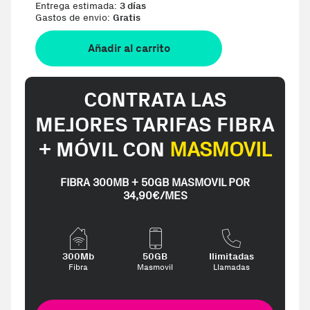
Entrega estimada:
3 días
Gastos de envio:
Gratis
Añadir al carrito
CONTRATA LAS
MEJORES TARIFAS FIBRA
+ MÓVIL CON
MASMOVIL
FIBRA 300MB + 50GB MASMOVIL POR
34,90€/MES
300Mb
50GB
Ilimitadas
Fibra
Masmovil
Llamadas