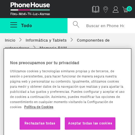
Phonehouse
0
Todo
Inicio
Informática y Tablets
Componentes de
ordenadores
Memoria RAM
Nos preocupamos por tu privacidad
Utilizamos cookies y tecnologías similares propias y de terceros, de
sesión o persistentes, para hacer funcionar de manera segura nuestra
página web y personalizar su contenido. Igualmente, utilizamos cookies
para medir y obtener datos de la navegación que realizas y para ajustar la
publicidad a tus gustos y preferencias. Puedes configurar y aceptar el uso
de cookies a continuación. Asimismo, puedes modificar tus opciones de
consentimiento en cualquier momento visitando la Configuración de
cookies
Política de Cookies
Rechazarlas todas
Aceptar todas las cookies