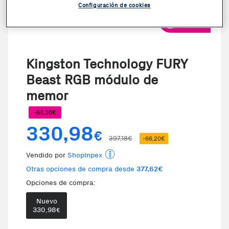
Configuración de cookies
VER VIDEO
Kingston Technology FURY
Beast RGB módulo de
memor
-66,20€
330,98
€
397,18€
-66,20€
Vendido por
ShopInpex
Otras opciones de compra desde
377,62€
Opciones de compra:
Nuevo
330,98
€