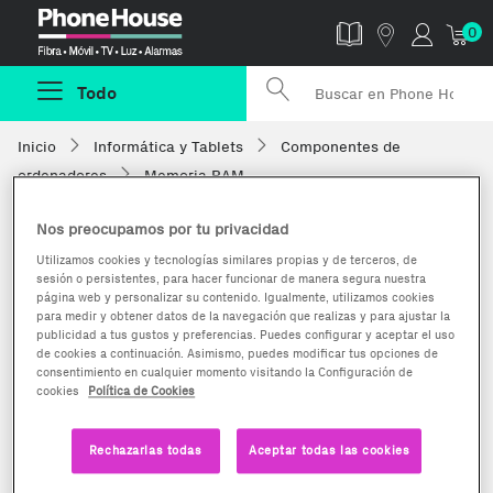
Phonehouse
0
Todo
Inicio
Informática y Tablets
Componentes de
ordenadores
Memoria RAM
Nos preocupamos por tu privacidad
Utilizamos cookies y tecnologías similares propias y de terceros, de
sesión o persistentes, para hacer funcionar de manera segura nuestra
página web y personalizar su contenido. Igualmente, utilizamos cookies
para medir y obtener datos de la navegación que realizas y para ajustar la
publicidad a tus gustos y preferencias. Puedes configurar y aceptar el uso
de cookies a continuación. Asimismo, puedes modificar tus opciones de
consentimiento en cualquier momento visitando la Configuración de
cookies
Política de Cookies
Rechazarlas todas
Aceptar todas las cookies