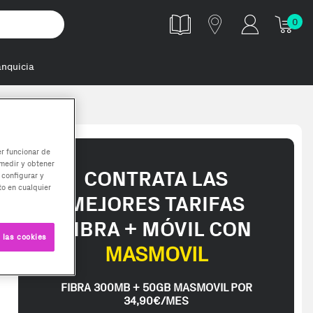
0
anquicia
 módulo de
er funcionar de
medir y obtener
CONTRATA LAS
 configurar y
o en cualquier
MEJORES TARIFAS
FIBRA + MÓVIL CON
 las cookies
MASMOVIL
FIBRA 300MB + 50GB MASMOVIL POR
34,90€/MES