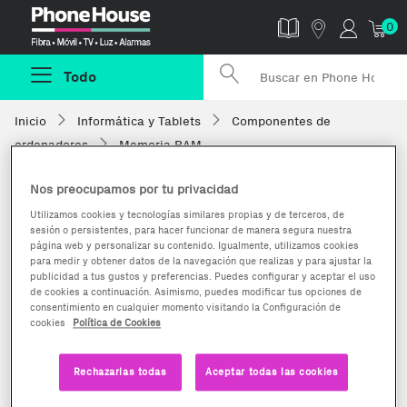
Phonehouse
0
Todo
Inicio
Informática y Tablets
Componentes de
ordenadores
Memoria RAM
Nos preocupamos por tu privacidad
Utilizamos cookies y tecnologías similares propias y de terceros, de
sesión o persistentes, para hacer funcionar de manera segura nuestra
página web y personalizar su contenido. Igualmente, utilizamos cookies
para medir y obtener datos de la navegación que realizas y para ajustar la
publicidad a tus gustos y preferencias. Puedes configurar y aceptar el uso
de cookies a continuación. Asimismo, puedes modificar tus opciones de
consentimiento en cualquier momento visitando la Configuración de
cookies
Política de Cookies
Rechazarlas todas
Aceptar todas las cookies