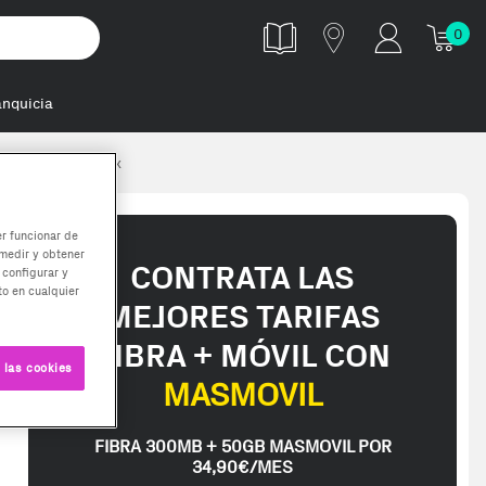
0
anquicia
 rgb expo 32gb 2x
er funcionar de
medir y obtener
CONTRATA LAS
 configurar y
o en cualquier
MEJORES TARIFAS
FIBRA + MÓVIL CON
 las cookies
MASMOVIL
FIBRA 300MB + 50GB MASMOVIL POR
34,90€/MES