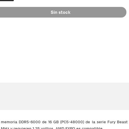
Sin stock
memoria DDR5-6000 de 16 GB (PC5-48000) de la serie Fury Beast R
MHz y requieren 1,25 voltios. AMD EXPO es compatible.