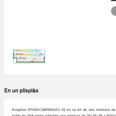
En un plisplás
Kingston KF560C36BWEAK2-32 es un kit de dos módulos de 
búfer de 288 pines admiten una latencia de 36-38-38 a 6000 